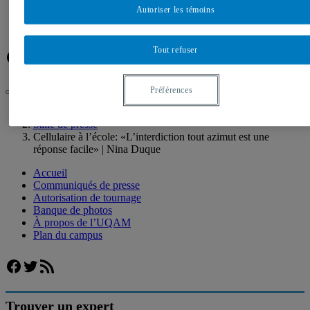
Banque de photos
Autoriser les témoins
À propos de l’UQAM
Plan du campus
Tout refuser
Facebook
Twitter
Flux RSS
Préférences
UQAM
Salle de presse
Cellulaire à l’école: «L’interdiction tout azimut est une
réponse facile» | Nina Duque
Accueil
Communiqués de presse
Autorisation de tournage
Banque de photos
À propos de l’UQAM
Plan du campus
Facebook
Twitter
Flux RSS
Trouver un expert