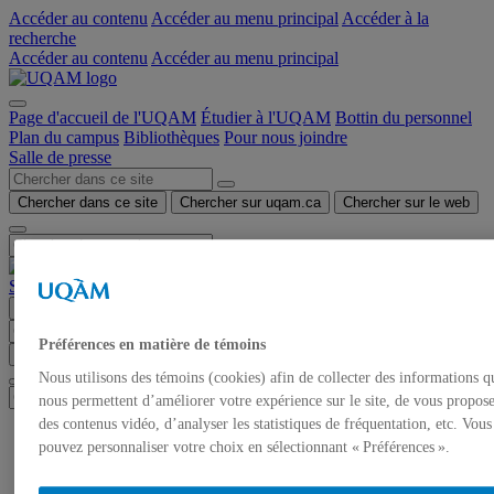
Accéder au contenu
Accéder au menu principal
Accéder à la
recherche
Accéder au contenu
Accéder au menu principal
Page d'accueil de l'UQAM
Étudier à l'UQAM
Bottin du personnel
Plan du campus
Bibliothèques
Pour nous joindre
Salle de presse
Chercher dans ce site
Chercher sur uqam.ca
Chercher sur le web
Salle de presse
Menu
Préférences en matière de témoins
Chercher dans ce site
Chercher sur uqam.ca
Chercher sur le web
Nous utilisons des témoins (cookies) afin de collecter des informations q
nous permettent d’améliorer votre expérience sur le site, de vous propos
des contenus vidéo, d’analyser les statistiques de fréquentation, etc. Vous
Accueil
pouvez personnaliser votre choix en sélectionnant « Préférences ».
Communiqués de presse
Autorisation de tournage