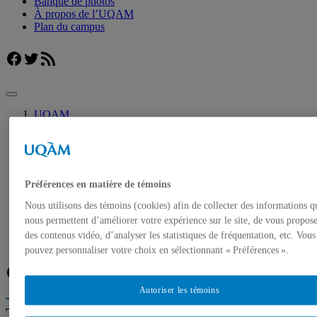
Banque de photos
À propos de l’UQAM
Plan du campus
Facebook
Twitter
Flux RSS
UQAM
Salle de presse
Une professeure de l’UQAM participe à la découverte de
nouveaux graffitis à Pompéi
Accueil
Préférences en matière de témoins
Communiqués de presse
Autorisation de tournage
Nous utilisons des témoins (cookies) afin de collecter des informations q
Banque de photos
nous permettent d’améliorer votre expérience sur le site, de vous propos
À propos de l’UQAM
des contenus vidéo, d’analyser les statistiques de fréquentation, etc. Vous
Plan du campus
pouvez personnaliser votre choix en sélectionnant « Préférences ».
Facebook
Twitter
Flux RSS
Autoriser les témoins
Trouver un expert