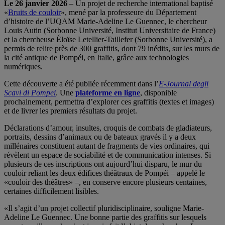
Le 26 janvier 2026
– Un projet de recherche international baptisé
«
Bruits de couloir
», mené par la professeure du Département
d’histoire de l’UQAM Marie-Adeline Le Guennec, le chercheur
Louis Autin (Sorbonne Université, Institut Universitaire de France)
et la chercheuse Éloïse Letellier-Taillefer (Sorbonne Université), a
permis de relire près de 300 graffitis, dont 79 inédits, sur les murs de
la cité antique de Pompéi, en Italie, grâce aux technologies
numériques.
Cette découverte a été publiée récemment dans l’
E-Journal degli
Scavi di Pompei
. Une
plateforme en ligne
, disponible
prochainement, permettra d’explorer ces graffitis (textes et images)
et de livrer les premiers résultats du projet.
Déclarations d’amour, insultes, croquis de combats de gladiateurs,
portraits, dessins d’animaux ou de bateaux gravés il y a deux
millénaires constituent autant de fragments de vies ordinaires, qui
révèlent un espace de sociabilité et de communication intenses. Si
plusieurs de ces inscriptions ont aujourd’hui disparu, le mur du
couloir reliant les deux édifices théâtraux de Pompéi – appelé le
«couloir des théâtres» –, en conserve encore plusieurs centaines,
certaines difficilement lisibles.
«Il s’agit d’un projet collectif pluridisciplinaire, souligne Marie-
Adeline Le Guennec. Une bonne partie des graffitis sur lesquels