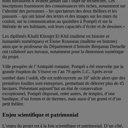
nous travaillons n’avaient jamais fait l’objet de recherches. Les
inscriptions fournissent des connaissances très riches, notamment sur
l’identité des personnes – les spectateurs des deux théâtres et les
passants – qui ont laissé des textes et des images sur les murs du
couloir, sur la communication au quotidien à Pompéi et sur la
littératie de ses habitants, soit leurs capacités d’écrire et de dessiner.»
Les diplômés Khalil Khoujet El Khil (maîtrise en histoire et
humanités numériques) et Éloïse Rousseau (maîtrise en histoire)
ainsi que le professeur du Département d’histoire Benjamin Deruelle
ont collaboré aux travaux, notamment pour la dimension numérique
du projet.
Ville prospère de l’Antiquité romaine, Pompéi a été ensevelie par la
grande éruption du Vésuve en l’an 79 après J.-C. Après avoir
e
sombré dans l’oubli, elle est redécouverte au 16
siècle alors que des
premières fouilles sont entreprises, permettant de déterrer plus de 45
hectares. Présentant aujourd’hui un état de conservation
exceptionnel, Pompéi disposait, entre autres, de temples, d’une
basilique, d’un forum et de thermes, mais aussi d’un grand et d’un
petit théâtre.
Enjeu scientifique et patrimonial
L’enjeu du projet est à la fois scientifique et patrimonial. D’un côté,