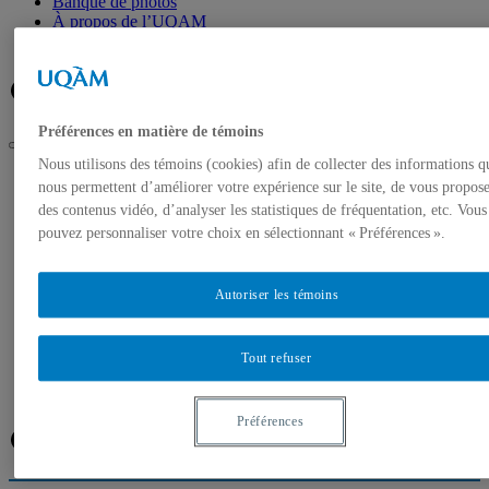
Banque de photos
À propos de l’UQAM
Plan du campus
Facebook
Twitter
Flux RSS
Préférences en matière de témoins
Nous utilisons des témoins (cookies) afin de collecter des informations q
UQAM
nous permettent d’améliorer votre expérience sur le site, de vous propos
Salle de presse
des contenus vidéo, d’analyser les statistiques de fréquentation, etc. Vous
Les précipitations concentrées accentuent l’aridité de la
pouvez personnaliser votre choix en sélectionnant « Préférences ».
planète, révèle une nouvelle étude d’un professeur de
l’UQAM publiée dans Nature
Accueil
Autoriser les témoins
Communiqués de presse
Autorisation de tournage
Banque de photos
Tout refuser
À propos de l’UQAM
Plan du campus
Préférences
Facebook
Twitter
Flux RSS