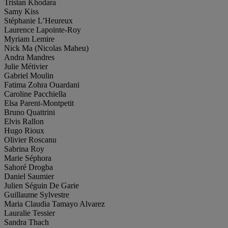
Tristan Khodara
Samy Kiss
Stéphanie L’Heureux
Laurence Lapointe-Roy
Myriam Lemire
Nick Ma (Nicolas Maheu)
Andra Mandres
Julie Métivier
Gabriel Moulin
Fatima Zohra Ouardani
Caroline Pacchiella
Elsa Parent-Montpetit
Bruno Quattrini
Elvis Rallon
Hugo Rioux
Olivier Roscanu
Sabrina Roy
Marie Séphora
Sahoré Drogba
Daniel Saumier
Julien Séguin De Garie
Guillaume Sylvestre
Maria Claudia Tamayo Alvarez
Lauralie Tessier
Sandra Thach