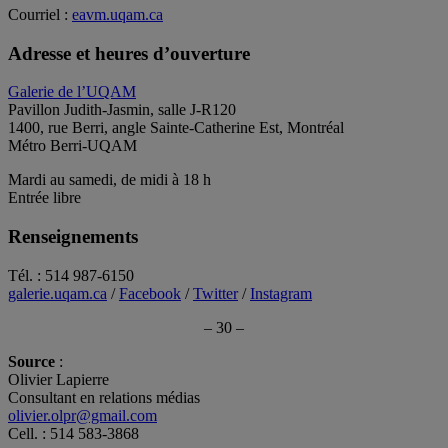
Courriel :
eavm.uqam.ca
Adresse et heures d’ouverture
Galerie de l’UQAM
Pavillon Judith-Jasmin, salle J-R120
1400, rue Berri, angle Sainte-Catherine Est, Montréal
Métro Berri-UQAM
Mardi au samedi, de midi à 18 h
Entrée libre
Renseignements
Tél. : 514 987-6150
galerie.uqam.ca
/
Facebook
/
Twitter
/
Instagram
– 30 –
Source
:
Olivier Lapierre
Consultant en relations médias
olivier.olpr@gmail.com
Cell. : 514 583-3868