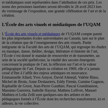
et médiatiques sont représentées dans l’attribution de ces prix. Les
noms des personnes lauréates seront dévoilés le 28 avril 2023 lors
du vernissage de l’exposition, une grande célébration de l’art et de la
création.
L’École des arts visuels et médiatiques de l’UQAM
L’
École des arts visuels et médiatiques
de l’UQAM compte parmi
les plus importantes écoles universitaires au Canada, tant sur le plan
de la création que de l’enseignement des arts visuels. Partie
intégrante de la Faculté des arts de l’UQAM, qui regroupe les études
en musique, danse, théâtre, design, littérature et histoire de l’art,
l’École s’est donné le mandat de renouveler et de transmettre, au
sein de la société québécoise, la vitalité des savoirs émergents
concernant la pratique de l’art, la réflexion sur l’art et la valeur
pédagogique de l’art. Depuis sa création en 1969, elle n’a jamais
cessé d’être à l’affût des enjeux artistiques en mouvance.
Emmanuelle Allard, Yves Amyot, David Altmejd, Valérie Blass,
Michel de Broin, Anne Deslauriers, Eddy Firmin, Gamine Gagnon,
Raphaëlle de Groot, Jean-Pierre Gauthier, Pascal Grandmaison,
Massimo Guerrera, Isabelle Hayeur, Mathieu Lefèvre, Manuel
Mathieu et Leila Zelli sont quelques-uns des artistes et des
pédagogues formés à l’École dont les recherches transforment, ici et
ailleurs, la vie collective.