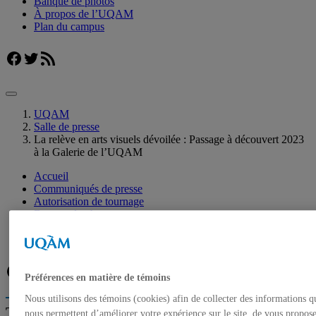
Banque de photos
À propos de l’UQAM
Plan du campus
Facebook
Twitter
Flux RSS
UQAM
Salle de presse
La relève en arts visuels dévoilée : Passage à découvert 2023
à la Galerie de l’UQAM
Accueil
Communiqués de presse
Autorisation de tournage
Banque de photos
À propos de l’UQAM
Plan du campus
Facebook
Twitter
Flux RSS
Préférences en matière de témoins
Nous utilisons des témoins (cookies) afin de collecter des informations q
Trouver un expert
nous permettent d’améliorer votre expérience sur le site, de vous propos