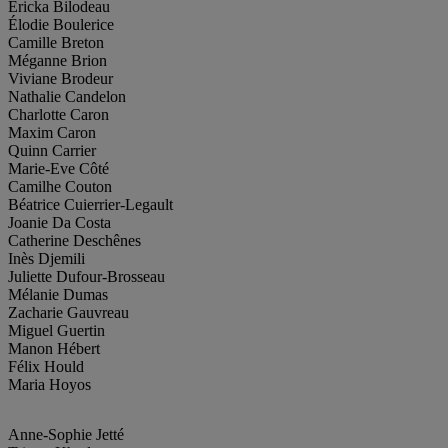
Ericka Bilodeau
Élodie Boulerice
Camille Breton
Méganne Brion
Viviane Brodeur
Nathalie Candelon
Charlotte Caron
Maxim Caron
Quinn Carrier
Marie-Eve Côté
Camilhe Couton
Béatrice Cuierrier-Legault
Joanie Da Costa
Catherine Deschênes
Inès Djemili
Juliette Dufour-Brosseau
Mélanie Dumas
Zacharie Gauvreau
Miguel Guertin
Manon Hébert
Félix Hould
Maria Hoyos
Anne-Sophie Jetté