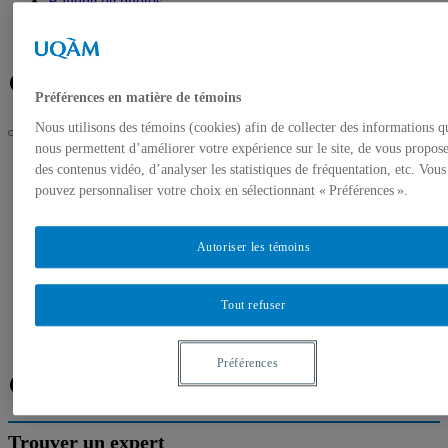
Banque de photos
À propos de l’UQAM
Plan du campus
Facebook
Twitter
Flux RSS
Préférences en matière de témoins
Nous utilisons des témoins (cookies) afin de collecter des informations q
nous permettent d’améliorer votre expérience sur le site, de vous propos
UQAM
des contenus vidéo, d’analyser les statistiques de fréquentation, etc. Vous
Salle de presse
pouvez personnaliser votre choix en sélectionnant « Préférences ».
La Congrégation de Notre-Dame lègue un fonds de 3 500
livres au Service des bibliothèques de l’UQAM
Autoriser les témoins
Accueil
Communiqués de presse
Autorisation de tournage
Banque de photos
Tout refuser
À propos de l’UQAM
Plan du campus
Préférences
Facebook
Twitter
Flux RSS
Trouver un expert