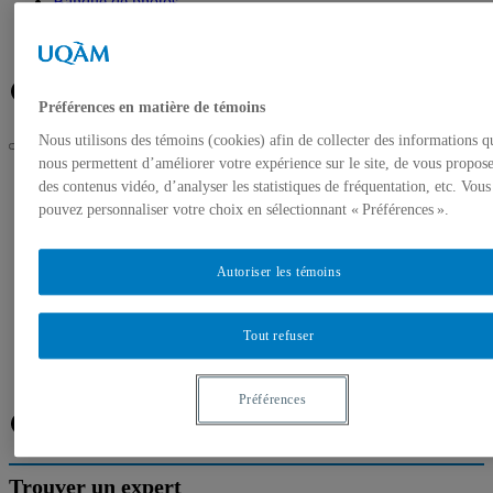
Banque de photos
À propos de l’UQAM
Plan du campus
Facebook
Twitter
Flux RSS
Préférences en matière de témoins
Nous utilisons des témoins (cookies) afin de collecter des informations q
nous permettent d’améliorer votre expérience sur le site, de vous propos
UQAM
des contenus vidéo, d’analyser les statistiques de fréquentation, etc. Vous
Salle de presse
pouvez personnaliser votre choix en sélectionnant « Préférences ».
La Congrégation de Notre-Dame lègue un fonds de 3 500
livres au Service des bibliothèques de l’UQAM
Autoriser les témoins
Accueil
Communiqués de presse
Autorisation de tournage
Banque de photos
Tout refuser
À propos de l’UQAM
Plan du campus
Préférences
Facebook
Twitter
Flux RSS
Trouver un expert