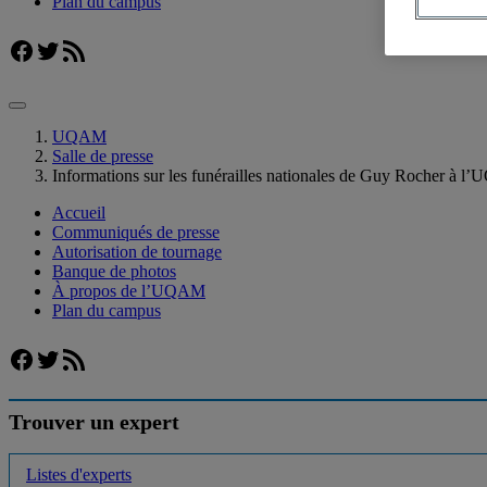
Plan du campus
Facebook
Twitter
Flux RSS
UQAM
Salle de presse
Informations sur les funérailles nationales de Guy Rocher à 
Accueil
Communiqués de presse
Autorisation de tournage
Banque de photos
À propos de l’UQAM
Plan du campus
Facebook
Twitter
Flux RSS
Trouver un expert
Listes d'experts