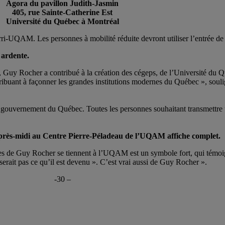
Agora du pavillon Judith-Jasmin
405, rue Sainte-Catherine Est
Université du Québec à Montréal
Berri-UQAM. Les personnes à mobilité réduite devront utiliser l’entrée 
 ardente.
ec, Guy Rocher a contribué à la création des cégeps, de l’Université d
ontribuant à façonner les grandes institutions modernes du Québec », so
le gouvernement du Québec. Toutes les personnes souhaitant transmettre
après-midi au Centre Pierre-Péladeau de l’UQAM affiche complet.
onales de Guy Rocher se tiennent à l’UQAM est un symbole fort, qui témo
 serait pas ce qu’il est devenu ». C’est vrai aussi de Guy Rocher ».
-30 –