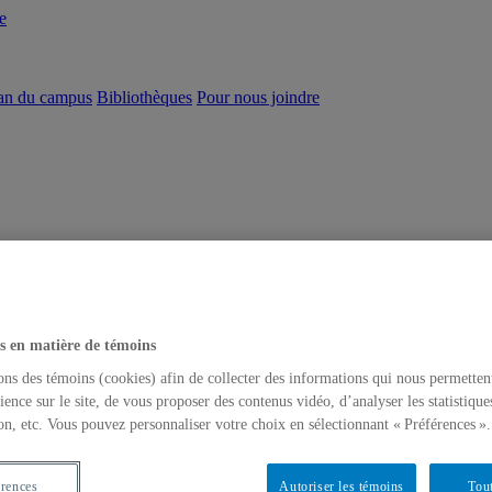
e
an du campus
Bibliothèques
Pour nous joindre
s en matière de témoins
ons des témoins (cookies) afin de collecter des informations qui nous permetten
ience sur le site, de vous proposer des contenus vidéo, d’analyser les statistique
on, etc. Vous pouvez personnaliser votre choix en sélectionnant « Préférences ».
érences
Autoriser les témoins
Tout