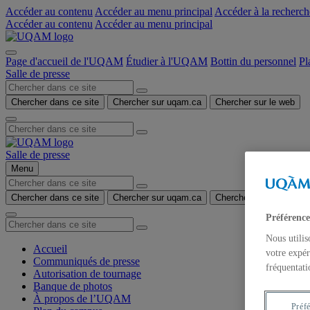
Accéder au contenu
Accéder au menu principal
Accéder à la recherch
Accéder au contenu
Accéder au menu principal
Page d'accueil de l'UQAM
Étudier à l'UQAM
Bottin du personnel
Pl
Salle de presse
Chercher dans ce site
Chercher sur uqam.ca
Chercher sur le web
Salle de presse
Menu
Chercher dans ce site
Chercher sur uqam.ca
Chercher sur le web
Préférence
Nous utilis
Accueil
votre expér
Communiqués de presse
fréquentati
Autorisation de tournage
Banque de photos
À propos de l’UQAM
Préf