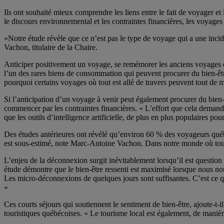
Ils ont souhaité mieux comprendre les liens entre le fait de voyager et l
le discours environnemental et les contraintes financières, les voyages
«Notre étude révèle que ce n’est pas le type de voyage qui a une inci
Vachon, titulaire de la Chaire.
Anticiper positivement un voyage, se remémorer les anciens voyages et
l’un des rares biens de consommation qui peuvent procurer du bien-être
pourquoi certains voyages où tout est allé de travers peuvent tout de m
Si l’anticipation d’un voyage à venir peut également procurer du bien-êtr
commencer par les contraintes financières. « L’effort que cela demand
que les outils d’intelligence artificielle, de plus en plus populaires po
Des études antérieures ont révélé qu’environ 60 % des voyageurs québé
est sous-estimé, note Marc-Antoine Vachon. Dans notre monde où tout 
L’enjeu de la déconnexion surgit inévitablement lorsqu’il est questio
étude démontre que le bien-être ressenti est maximisé lorsque nous 
Les micro-déconnexions de quelques jours sont suffisantes. C’est ce qui
»
Ces courts séjours qui soutiennent le sentiment de bien-être, ajoute-t-il
touristiques québécoises. « Le tourisme local est également, de manière