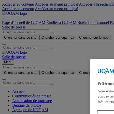
Accéder au contenu
Accéder au menu principal
Accéder à la recherch
Accéder au contenu
Accéder au menu principal
Page d'accueil de l'UQAM
Étudier à l'UQAM
Bottin du personnel
Pl
Salle de presse
Chercher dans ce site
Chercher sur uqam.ca
Chercher sur le web
Salle de presse
Menu
Chercher dans ce site
Chercher sur uqam.ca
Chercher sur le web
Préférence
Nous utilis
Accueil
Communiqués de presse
votre expér
Autorisation de tournage
fréquentati
Banque de photos
À propos de l’UQAM