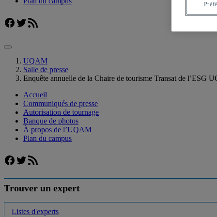
Plan du campus
Préf
Facebook
Twitter
Flux RSS
UQAM
Salle de presse
Enquête annuelle de la Chaire de tourisme Transat de l’ESG 
Accueil
Communiqués de presse
Autorisation de tournage
Banque de photos
À propos de l’UQAM
Plan du campus
Facebook
Twitter
Flux RSS
Trouver un expert
Listes d'experts