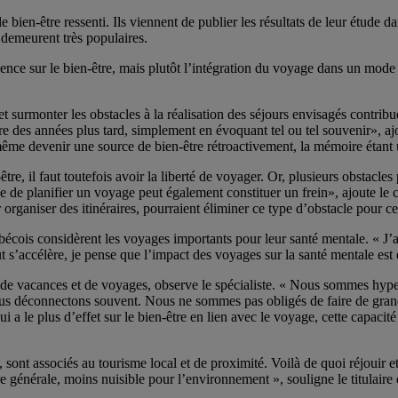
e bien-être ressenti. Ils viennent de publier les résultats de leur étude d
 demeurent très populaires.
dence sur le bien-être, mais plutôt l’intégration du voyage dans un mo
 surmonter les obstacles à la réalisation des séjours envisagés contri
 des années plus tard, simplement en évoquant tel ou tel souvenir», ajo
ême devenir une source de bien-être rétroactivement, la mémoire étant un
e, il faut toutefois avoir la liberté de voyager. Or, plusieurs obstacles 
e de planifier un voyage peut également constituer un frein», ajoute le
ur organiser des itinéraires, pourraient éliminer ce type d’obstacle pour c
cois considèrent les voyages importants pour leur santé mentale. « J’a
s’accélère, je pense que l’impact des voyages sur la santé mentale est 
n de vacances et de voyages, observe le spécialiste. « Nous sommes hyp
nous déconnectons souvent. Nous ne sommes pas obligés de faire de gra
 a le plus d’effet sur le bien-être en lien avec le voyage, cette capacité
, sont associés au tourisme local et de proximité. Voilà de quoi réjouir e
 générale, moins nuisible pour l’environnement », souligne le titulaire 