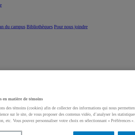
e
an du campus
Bibliothèques
Pour nous joindre
s en matière de témoins
ons des témoins (cookies) afin de collecter des informations qui nous permetten
ience sur le site, de vous proposer des contenus vidéo, d’analyser les statistique
on, etc. Vous pouvez personnaliser votre choix en sélectionnant « Préférences ».