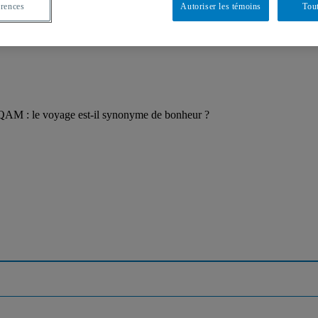
érences
Autoriser les témoins
Tout
UQAM : le voyage est-il synonyme de bonheur ?