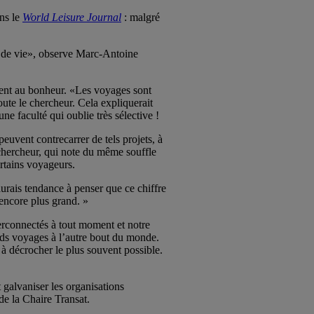
ans le
World Leisure Journal
: malgré
de de vie», observe Marc-Antoine
buent au bonheur. «Les voyages sont
ute le chercheur. Cela expliquerait
e faculté qui oublie très sélective !
peuvent contrecarrer de tels projets, à
 chercheur, qui note du même souffle
ertains voyageurs.
urais tendance à penser que ce chiffre
encore plus grand. »
erconnectés à tout moment et notre
nds voyages à l’autre bout du monde.
 à décrocher le plus souvent possible.
t galvaniser les organisations
de la Chaire Transat.