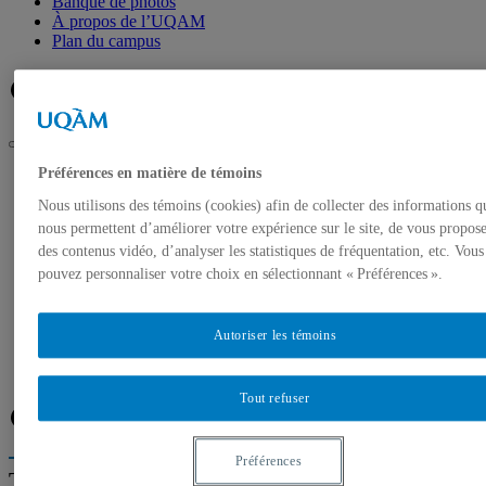
Banque de photos
À propos de l’UQAM
Plan du campus
Facebook
Twitter
Flux RSS
Préférences en matière de témoins
UQAM
Salle de presse
Nous utilisons des témoins (cookies) afin de collecter des informations q
Des modèles mathématiques développés à l’UQAM afin de
nous permettent d’améliorer votre expérience sur le site, de vous propos
mieux gérer les risques en assurance
des contenus vidéo, d’analyser les statistiques de fréquentation, etc. Vous
Accueil
pouvez personnaliser votre choix en sélectionnant « Préférences ».
Communiqués de presse
Autorisation de tournage
Banque de photos
Autoriser les témoins
À propos de l’UQAM
Plan du campus
Tout refuser
Facebook
Twitter
Flux RSS
Préférences
Trouver un expert