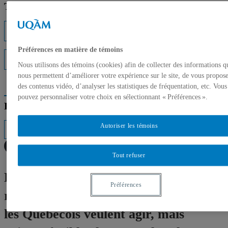
Trouver un expert
Listes d'experts
Préférences en matière de témoins
Interventions médiatiques
Nous utilisons des témoins (cookies) afin de collecter des informations q
nous permettent d’améliorer votre expérience sur le site, de vous propos
des contenus vidéo, d’analyser les statistiques de fréquentation, etc. Vous
pouvez personnaliser votre choix en sélectionnant « Préférences ».
Répertoire des professeurs
Autoriser les témoins
Tout refuser
Baromètre de la consommation
Préférences
responsable 2026 : les Québécoises et
les Québécois veulent agir, mais