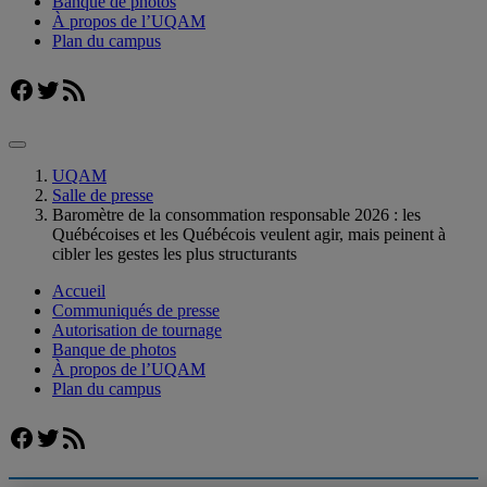
Banque de photos
À propos de l’UQAM
Plan du campus
Facebook
Twitter
Flux RSS
UQAM
Salle de presse
Baromètre de la consommation responsable 2026 : les
Québécoises et les Québécois veulent agir, mais peinent à
cibler les gestes les plus structurants
Accueil
Communiqués de presse
Autorisation de tournage
Banque de photos
À propos de l’UQAM
Plan du campus
Facebook
Twitter
Flux RSS