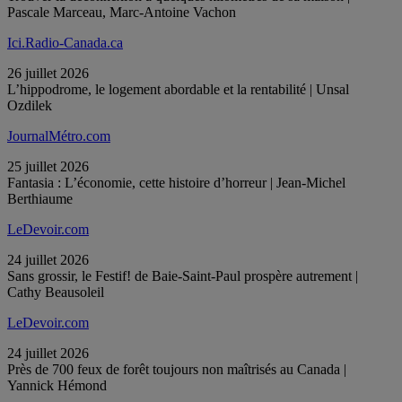
Pascale Marceau, Marc-Antoine Vachon
Ici.Radio-Canada.ca
26 juillet 2026
L’hippodrome, le logement abordable et la rentabilité | Unsal
Ozdilek
JournalMétro.com
25 juillet 2026
Fantasia : L’économie, cette histoire d’horreur | Jean-Michel
Berthiaume
LeDevoir.com
24 juillet 2026
Sans grossir, le Festif! de Baie-Saint-Paul prospère autrement |
Cathy Beausoleil
LeDevoir.com
24 juillet 2026
Près de 700 feux de forêt toujours non maîtrisés au Canada |
Yannick Hémond