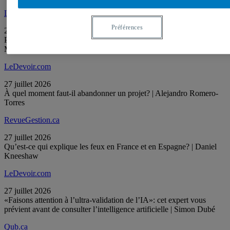
LaConversation.com
Préférences
28 juillet 2026
Pourquoi nos muscles s’affaiblissent-ils avec l’âge? | Vincent
Marcangeli, Gilles Gouspillou
LeDevoir.com
27 juillet 2026
À quel moment faut-il abandonner un projet? | Alejandro Romero-
Torres
RevueGestion.ca
27 juillet 2026
Qu’est-ce qui explique les feux en France et en Espagne? | Daniel
Kneeshaw
LeDevoir.com
27 juillet 2026
«Faisons attention à l’ultra-validation de l’IA»: cet expert vous
prévient avant de consulter l’intelligence artificielle | Simon Dubé
Qub.ca