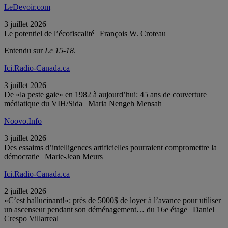
LeDevoir.com
3 juillet 2026
Le potentiel de l’écofiscalité | François W. Croteau
Entendu sur
Le 15-18
.
Ici.Radio-Canada.ca
3 juillet 2026
De «la peste gaie» en 1982 à aujourd’hui: 45 ans de couverture
médiatique du VIH/Sida | Maria Nengeh Mensah
Noovo.Info
3 juillet 2026
Des essaims d’intelligences artificielles pourraient compromettre la
démocratie | Marie-Jean Meurs
Ici.Radio-Canada.ca
2 juillet 2026
«C’est hallucinant!»: près de 5000$ de loyer à l’avance pour utiliser
un ascenseur pendant son déménagement… du 16e étage | Daniel
Crespo Villarreal