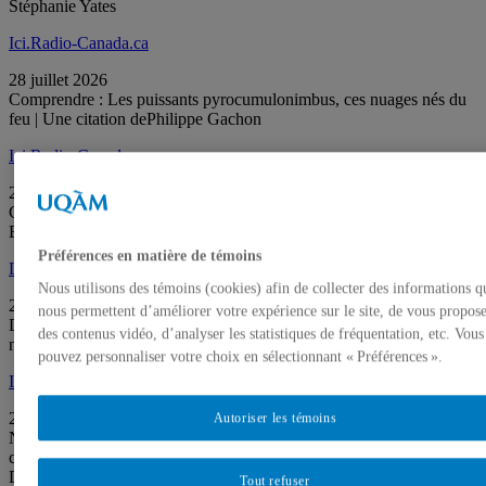
Stéphanie Yates
Ici.Radio-Canada.ca
28 juillet 2026
Comprendre : Les puissants pyrocumulonimbus, ces nuages nés du
feu | Une citation dePhilippe Gachon
Ici.Radio-Canada.ca
28 juillet 2026
Comment déjouer la mentalité complotiste | Nessa Ghassemi-
Bakhtiari, Marie-Jeanne Léonard
Préférences en matière de témoins
L’actualité.com
Nous utilisons des témoins (cookies) afin de collecter des informations q
28 juillet 2026
nous permettent d’améliorer votre expérience sur le site, de vous propos
Dépendant aux réseaux sociaux, un jeune Québécois crée une
des contenus vidéo, d’analyser les statistiques de fréquentation, etc. Vous
nouvelle plateforme | Laurence Grondin-Robillard
pouvez personnaliser votre choix en sélectionnant « Préférences ».
Ici.Radio-Canada.ca
28 juillet 2026
Autoriser les témoins
Nouveau symbole nutritionnel au Canada : aidera‑t‑il vraiment les
consommateurs à mieux choisir ? | Amélie Guèvremont, Fabien
Durif
Tout refuser