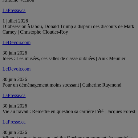
LaPresse.ca
1 juillet 2026
D’obsession à tabou, Donald Trump a disparu des discours de Mark
Carney | Christophe Cloutier-Roy
LeDevoir.com
30 juin 2026
Idées : Les musées, ces salles de classe oubliées | Anik Meunier
LeDevoir.com
30 juin 2026
Pour un déménagement moins stressant | Catherine Raymond
LaPresse.ca
30 juin 2026
Vie au travail : Remettre en question sa carrière l’été | Jacques Forest
LaPresse.ca
30 juin 2026
When it comes to racism and the Quebec government, ‘systemic’ is